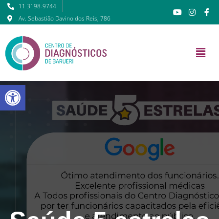
11 3198-9744
Av. Sebastião Davino dos Reis, 786
Barra de Ferramentas Abert