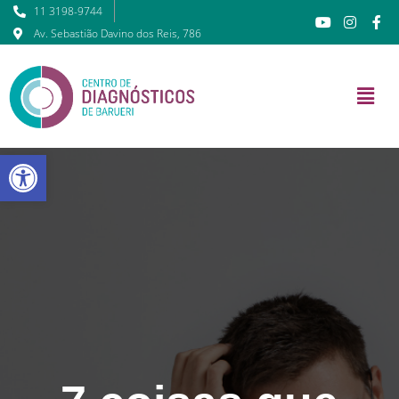
11 3198-9744
Av. Sebastião Davino dos Reis, 786
Barra de Ferramentas Abert