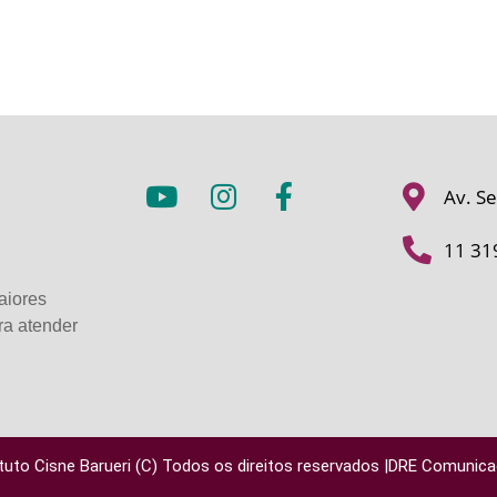
Av. Se
11 31
aiores
ra atender
ituto Cisne Barueri (C) Todos os direitos reservados |DRE Comunic