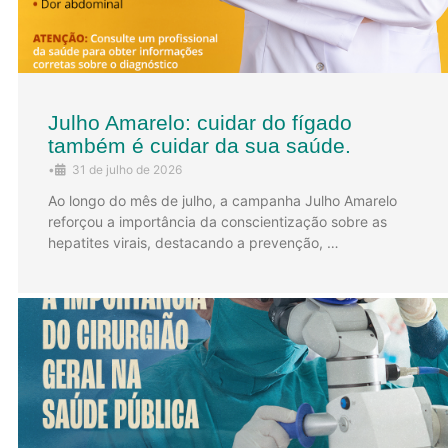
Julho Amarelo: cuidar do fígado
também é cuidar da sua saúde.
•
31 de julho de 2026
Ao longo do mês de julho, a campanha Julho Amarelo
reforçou a importância da conscientização sobre as
hepatites virais, destacando a prevenção, …