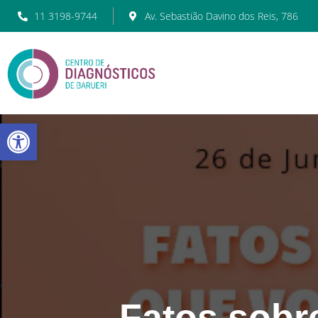
11 3198-9744
Av. Sebastião Davino dos Reis, 786
Barra de Ferramentas Abert
Fatos sobr