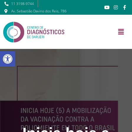
11 3198-9744
Av. Sebastião Davino dos Reis, 786
Barra de Ferramentas Abert