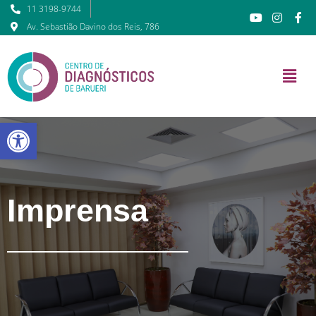
11 3198-9744
Av. Sebastião Davino dos Reis, 786
Barra de Ferramentas Abert
Imprensa