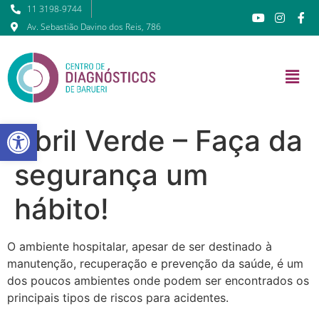
11 3198-9744
Av. Sebastião Davino dos Reis, 786
Barra de Ferramentas Abert
Abril Verde – Faça da
segurança um
hábito!
O ambiente hospitalar, apesar de ser destinado à
manutenção, recuperação e prevenção da saúde, é um
dos poucos ambientes onde podem ser encontrados os
principais tipos de riscos para acidentes.