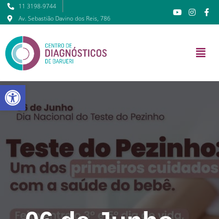
11 3198-9744
Av. Sebastião Davino dos Reis, 786
Barra de Ferramentas Abert