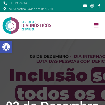
11 3198-9744
Av. Sebastião Davino dos Reis, 786
Barra de Ferramentas Abert