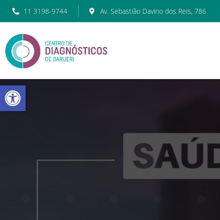
11 3198-9744
Av. Sebastião Davino dos Reis, 786
Barra de Ferramentas Abert