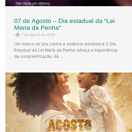
07 de Agosto – Dia estadual da “Lei
Maria da Penha”
•
7 de agosto de 2026
Um marco na luta contra a violência doméstica O Dia
Estadual da Lei Maria da Penha reforça a importância
da conscientização, da …