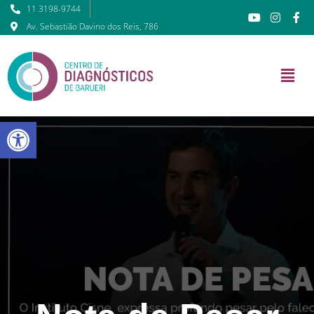
11 3198-9744
Av. Sebastião Davino dos Reis, 786
Barra de Ferramentas Abert