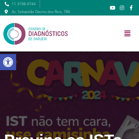
11 3198-9744
Av. Sebastião Davino dos Reis, 786
Barra de Ferramentas Abert