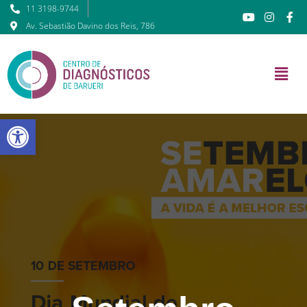
11 3198-9744
Av. Sebastião Davino dos Reis, 786
Barra de Ferramentas Abert