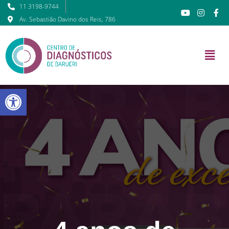
11 3198-9744
Av. Sebastião Davino dos Reis, 786
Barra de Ferramentas Abert