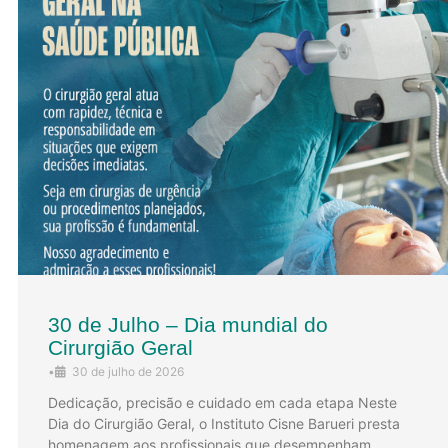
30 de Julho – Dia mundial do
Cirurgião Geral
•
30 de julho de 2026
Dedicação, precisão e cuidado em cada etapa Neste
Dia do Cirurgião Geral, o Instituto Cisne Barueri presta
homenagem aos profissionais que desempenham …