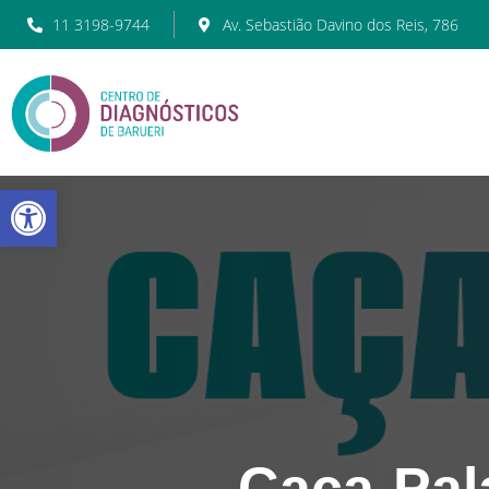
11 3198-9744
Av. Sebastião Davino dos Reis, 786
Barra de Ferramentas Abert
Caça-Pal