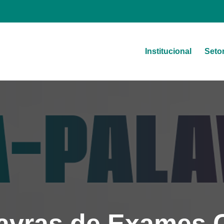
Institucional
Seto
a
avras de Exames 