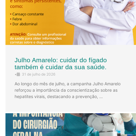
Julho Amarelo: cuidar do fígado
também é cuidar da sua saúde.
•
31 de julho de 2026
Ao longo do mês de julho, a campanha Julho Amarelo
reforçou a importância da conscientização sobre as
hepatites virais, destacando a prevenção, …