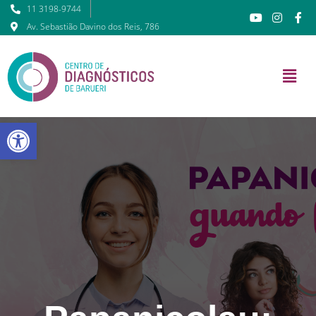
11 3198-9744
Av. Sebastião Davino dos Reis, 786
Barra de Ferramentas Abert