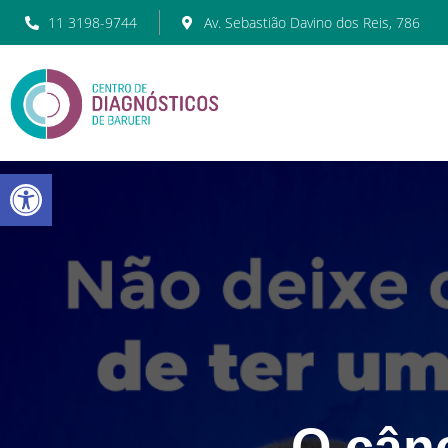
11 3198-9744
Av. Sebastião Davino dos Reis, 786
Barra de Ferramentas Abert
O cânc