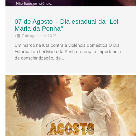
07 de Agosto – Dia estadual da “Lei
Maria da Penha”
•
7 de agosto de 2026
Um marco na luta contra a violência doméstica O Dia
Estadual da Lei Maria da Penha reforça a importância
da conscientização, da …