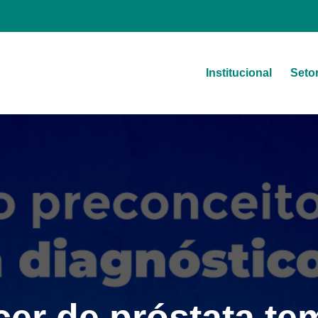
Institucional
Seto
a
er de próstata te