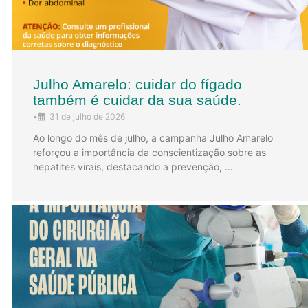
Julho Amarelo: cuidar do fígado
também é cuidar da sua saúde.
•
31 de julho de 2026
Ao longo do mês de julho, a campanha Julho Amarelo
reforçou a importância da conscientização sobre as
hepatites virais, destacando a prevenção, …