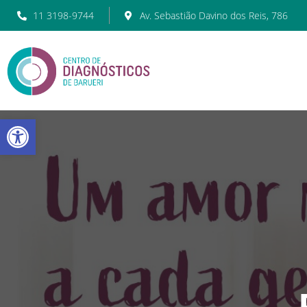
11 3198-9744
Av. Sebastião Davino dos Reis, 786
Barra de Ferramentas Abert