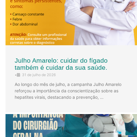
Julho Amarelo: cuidar do fígado
também é cuidar da sua saúde.
•
31 de julho de 2026
Ao longo do mês de julho, a campanha Julho Amarelo
reforçou a importância da conscientização sobre as
hepatites virais, destacando a prevenção, …