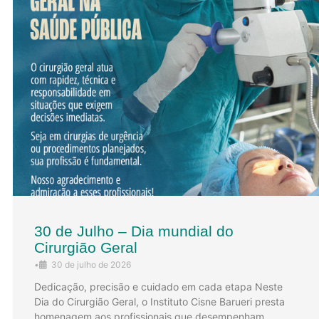
30 de Julho – Dia mundial do
Cirurgião Geral
•
30 de julho de 2026
Dedicação, precisão e cuidado em cada etapa Neste
Dia do Cirurgião Geral, o Instituto Cisne Barueri presta
homenagem aos profissionais que desempenham …