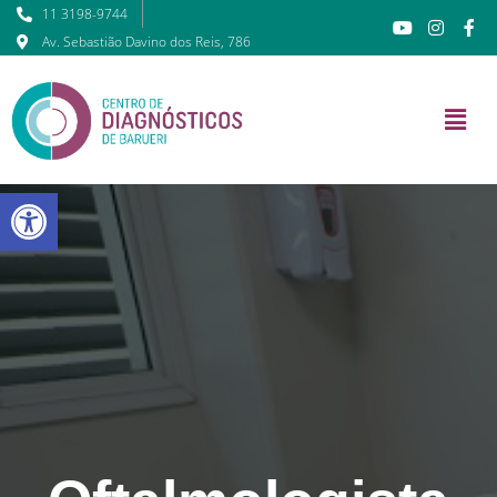
11 3198-9744
Av. Sebastião Davino dos Reis, 786
Barra de Ferramentas Abert