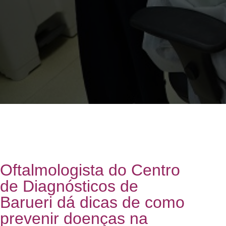
Oftalmologista do Centro
de Diagnósticos de
Barueri dá dicas de como
prevenir doenças na