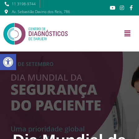
11 3198-9744
Av. Sebastião Davino dos Reis, 786
Barra de Ferramentas Abert