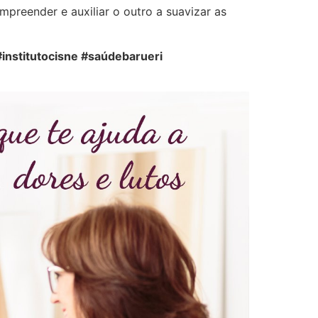
preender e auxiliar o outro a suavizar as
#institutocisne #saúdebarueri