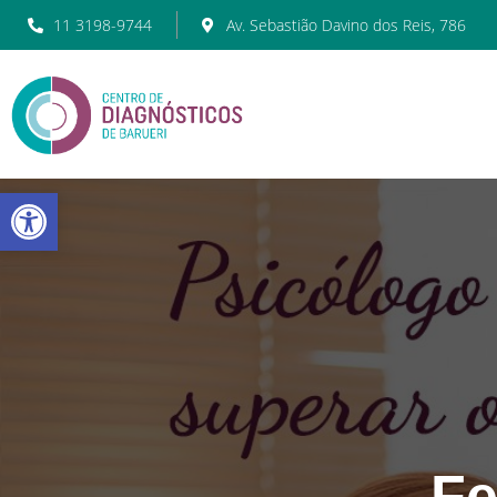
11 3198-9744
Av. Sebastião Davino dos Reis, 786
Barra de Ferramentas Abert
Fe