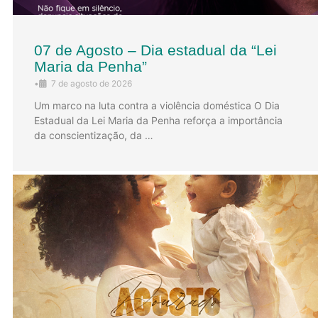
07 de Agosto – Dia estadual da “Lei
Maria da Penha”
•
7 de agosto de 2026
Um marco na luta contra a violência doméstica O Dia
Estadual da Lei Maria da Penha reforça a importância
da conscientização, da …