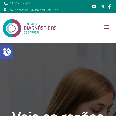
11 3198-9744
Av. Sebastião Davino dos Reis, 786
Barra de Ferramentas Abert