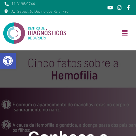
11 3198-9744
Av. Sebastião Davino dos Reis, 786
Barra de Ferramentas Abert