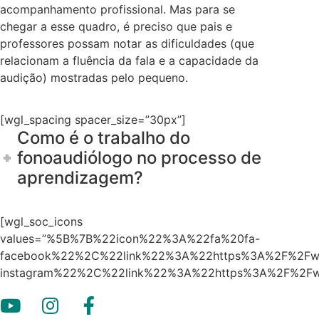
acompanhamento profissional. Mas para se
chegar a esse quadro, é preciso que pais e
professores possam notar as dificuldades (que
relacionam a fluência da fala e a capacidade da
audição) mostradas pelo pequeno.
[wgl_spacing spacer_size=”30px”]
Como é o trabalho do
fonoaudiólogo no processo de
aprendizagem?
[wgl_soc_icons
values=”%5B%7B%22icon%22%3A%22fa%20fa-
facebook%22%2C%22link%22%3A%22https%3A%2F%2Fww
instagram%22%2C%22link%22%3A%22https%3A%2F%2Fw